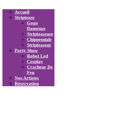
Accueil
Striptease
Gogo
Danseuse
Stripteaseuse
Chippendale
Stripteaseur
Party Show
Robot Led
Cosplay
Cracheur De
Feu
Nos Artistes
Réservation