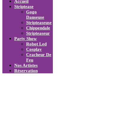
Accueil
Striptease
Gogo
Danseuse
Stripteaseuse
Chippendale
Stripteaseur
Party Show
Robot Led
Cosplay
Cracheur De
Feu
Nos Artistes
Réservation