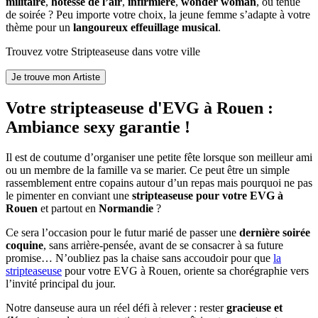
militaire
,
hôtesse de l’air
,
infirmière
,
wonder woman
, ou tenue
de soirée ? Peu importe votre choix, la jeune femme s’adapte à votre
thème pour un
langoureux effeuillage musical
.
Trouvez votre Stripteaseuse dans votre ville
Votre stripteaseuse d'EVG à Rouen :
Ambiance sexy garantie !
Il est de coutume d’organiser une petite fête lorsque son meilleur ami
ou un membre de la famille va se marier. Ce peut être un simple
rassemblement entre copains autour d’un repas mais pourquoi ne pas
le pimenter en conviant une
stripteaseuse pour votre EVG à
Rouen
et partout en
Normandie
?
Ce sera l’occasion pour le futur marié de passer une
dernière soirée
coquine
, sans arrière-pensée, avant de se consacrer à sa future
promise… N’oubliez pas la chaise sans accoudoir pour que
la
stripteaseuse
pour votre EVG à Rouen, oriente sa chorégraphie vers
l’invité principal du jour.
Notre danseuse aura un réel défi à relever : rester
gracieuse et