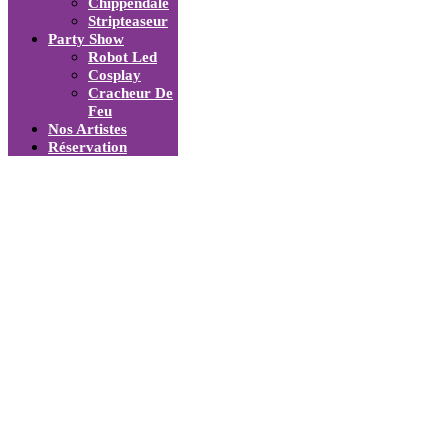
Chippendale
Stripteaseur
Party Show
Robot Led
Cosplay
Cracheur De
Feu
Nos Artistes
Réservation