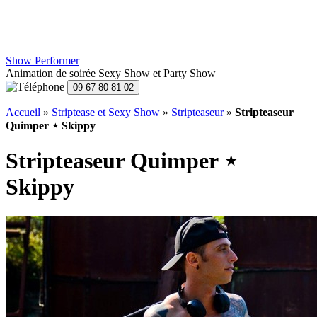
Show Performer
Animation de soirée Sexy Show et Party Show
Accueil
»
Striptease et Sexy Show
»
Stripteaseur
»
Stripteaseur
Quimper ⋆ Skippy
Stripteaseur Quimper ⋆
Skippy