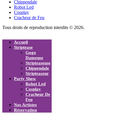
Chippendale
Robot Led
Cosplay
Cracheur de Feu
Tous droits de reproduction interdits © 2026.
Accueil
Striptease
Gogo
Danseuse
Stripteaseuse
Chippendale
Stripteaseur
Party Show
Robot Led
Cosplay
Cracheur De
Feu
Nos Artistes
Réservation