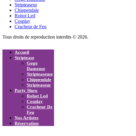
Stripteaseur
Chippendale
Robot Led
Cosplay
Cracheur de Feu
Tous droits de reproduction interdits © 2026.
Accueil
Striptease
Gogo
Danseuse
Stripteaseuse
Chippendale
Stripteaseur
Party Show
Robot Led
Cosplay
Cracheur De
Feu
Nos Artistes
Réservation