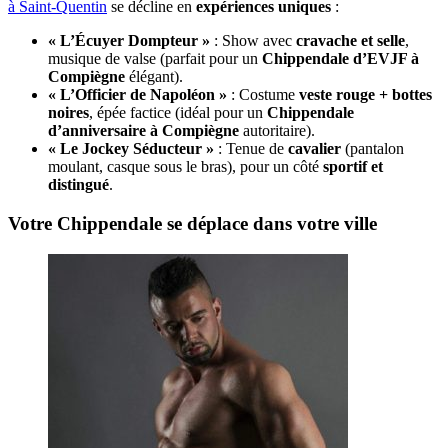
à Saint-Quentin
se décline en
expériences uniques
:
« L’Écuyer Dompteur »
: Show avec
cravache et selle
,
musique de valse (parfait pour un
Chippendale d’EVJF à
Compiègne
élégant).
« L’Officier de Napoléon »
: Costume
veste rouge + bottes
noires
, épée factice (idéal pour un
Chippendale
d’anniversaire à Compiègne
autoritaire).
« Le Jockey Séducteur »
: Tenue de
cavalier
(pantalon
moulant, casque sous le bras), pour un côté
sportif et
distingué
.
Votre Chippendale se déplace dans votre ville