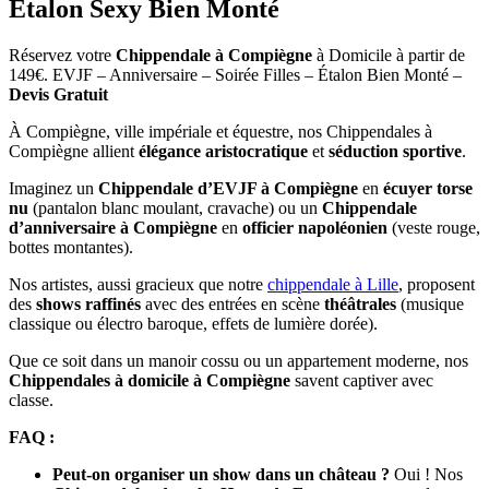
Étalon Sexy Bien Monté
Réservez votre
Chippendale à Compiègne
à Domicile à partir de
149€. EVJF – Anniversaire – Soirée Filles – Étalon Bien Monté –
Devis Gratuit
À Compiègne, ville impériale et équestre, nos Chippendales à
Compiègne allient
élégance aristocratique
et
séduction sportive
.
Imaginez un
Chippendale d’EVJF à Compiègne
en
écuyer torse
nu
(pantalon blanc moulant, cravache) ou un
Chippendale
d’anniversaire à Compiègne
en
officier napoléonien
(veste rouge,
bottes montantes).
Nos artistes, aussi gracieux que notre
chippendale à Lille
, proposent
des
shows raffinés
avec des entrées en scène
théâtrales
(musique
classique ou électro baroque, effets de lumière dorée).
Que ce soit dans un manoir cossu ou un appartement moderne, nos
Chippendales à domicile à Compiègne
savent captiver avec
classe.
FAQ :
Peut-on organiser un show dans un château ?
Oui ! Nos