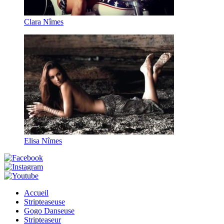
Clara Nîmes
Elisa Nîmes
Accueil
Stripteaseuse
Gogo Danseuse
Stripteaseur